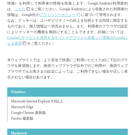
情報）を利用して利用者の情報を収集します。Google Analytics利用規約
は、
こちら
をご覧ください。Google Analyticsにより収集された利用者の
情報は、Google社の
プライバシーポリシー
に基づいて管理されます。
なお、クッキーは、ユーザビリティーの向上を目的とする内容に限定する
ものであり、個人情報は一切含みません。また、利用者のブラウザの設定
によりクッキーの機能を無効にすることもできます。詳細については、
Googleのサービスを使用するサイトやアプリから収集した情報のGoogleに
よる使用
をご覧ください。
本ウェブサイトでは、より安全で快適にご利用いただくために下記のブラ
ウザを推奨致します。推奨ウェブブラウザ以外でのご利用や、推奨ウェブ
ブラウザでもお客さまの設定によっては、ご利用できない場合や正しく表
示されない場合があります。
Windows
Microsoft Internet Explorer 9.0以上
Microsoft Edge
Google Chrome 最新版
Firefox 最新版
Macintosh